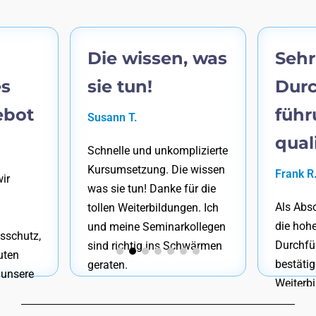
Die wissen, was
Sehr
s
sie tun!
Durc
ebot
führ
Susann T.
quali
Schnelle und unkomplizierte
Kursumsetzung. Die wissen
Frank R
wir
was sie tun! Danke für die
Als Abso
tollen Weiterbildungen. Ich
die hoh
und meine Seminarkollegen
tsschutz,
Durchfü
sind richtig ins Schwärmen
uten
bestäti
geraten.
 unsere
Weiterb
equem
uneinge
einer